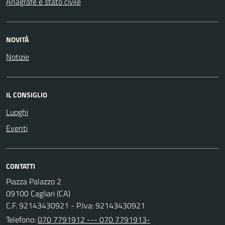
Anagrafe e stato civile
NOVITÀ
Notizie
IL CONSIGLIO
Luoghi
Eventi
CONTATTI
Piazza Palazzo 2
09100 Cagliari (CA)
C.F. 92143430921 - P.Iva: 92143430921
Telefono:
070 7791912 --- 070 7791913-